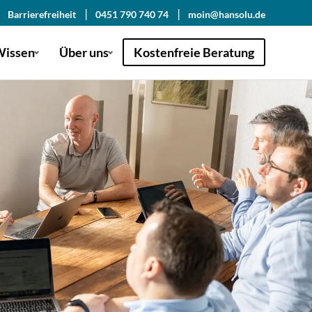
Barrierefreiheit
0451 790 740 74
moin@hansolu.de
issen
Über uns
Kostenfreie Beratung