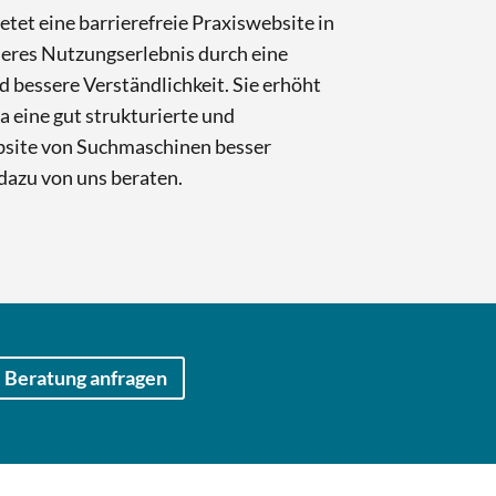
tet eine barrierefreie Praxiswebsite in
sseres Nutzungserlebnis durch eine
d bessere Verständlichkeit. Sie erhöht
a eine gut strukturierte und
site von Suchmaschinen besser
 dazu von uns beraten.
 Beratung anfragen