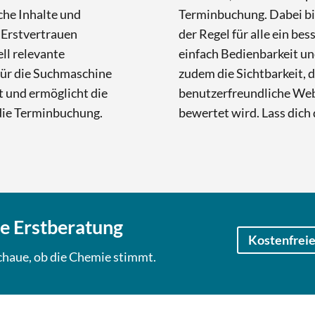
che Inhalte und
Terminbuchung. Dabei bie
 Erstvertrauen
der Regel für alle ein be
ll relevante
einfach Bedienbarkeit un
für die Suchmaschine
zudem die Sichtbarkeit, d
t und ermöglicht die
benutzerfreundliche Web
die Terminbuchung.
bewertet wird. Lass dich
ie Erstberatung
Kostenfreie
schaue, ob die Chemie stimmt.