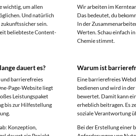
e wichtig, um allen
Wir arbeiten im Kerntea
öglichen. Und natürlich
Das bedeutet, du bekomms
t zukunftssicher sein.
In der Zusammenarbeiten
eit beliebteste Content-
Werten. Schau einfach in 
Chemie stimmt.
lange dauert es?
Warum ist barrieref
 und barrierefreies
Eine barrierefreies Webde
One-Page-Website liegt
bedienen und wird in de
roßes Leistungspaket
bewertet. Damit kann ein
 bis zur Hilfestellung
erheblich beitragen. Es 
rung.
soziale Verantwortung 
 ab: Konzeption,
Bei der Erstellung einer
el dauert ein Projekt
Anforderungen von Nutz