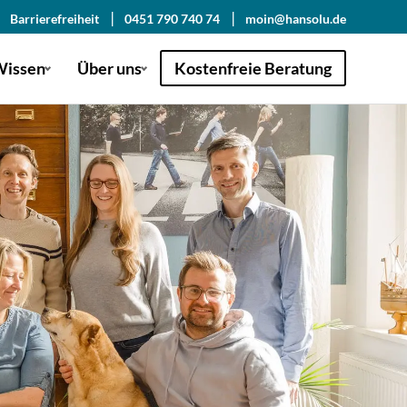
Barrierefreiheit
0451 790 740 74
moin@hansolu.de
issen
Über uns
Kostenfreie Beratung