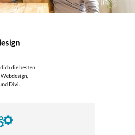
design
dich die besten
s Webdesign,
und Divi.