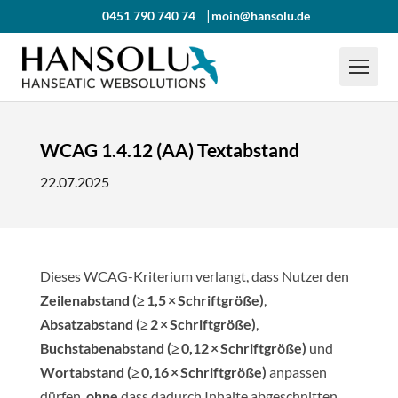
0451 790 740 74
moin@hansolu.de
WCAG 1.4.12 (AA) Textabstand
22.07.2025
Dieses WCAG-Kriterium verlangt, dass Nutzer den
Zeilenabstand (≥ 1,5 × Schriftgröße)
,
Absatzabstand (≥ 2 × Schriftgröße)
,
Buchstabenabstand (≥ 0,12 × Schriftgröße)
und
Wortabstand (≥ 0,16 × Schriftgröße)
anpassen
dürfen,
ohne
dass dadurch Inhalte abgeschnitten,